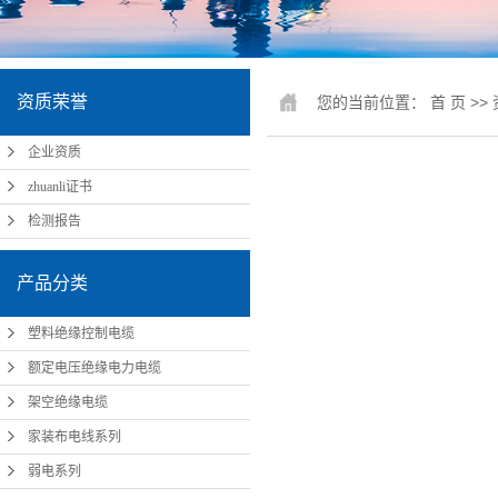
资质荣誉
您的当前位置：
首 页
>>
企业资质
zhuanli证书
检测报告
产品分类
塑料绝缘控制电缆
额定电压绝缘电力电缆
架空绝缘电缆
家装布电线系列
弱电系列