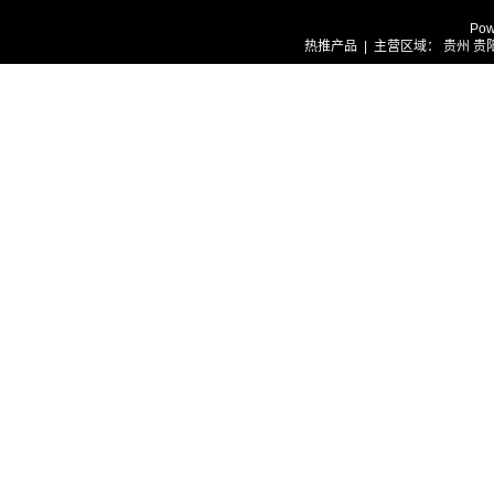
Pow
热推产品
| 主营区域：
贵州
贵